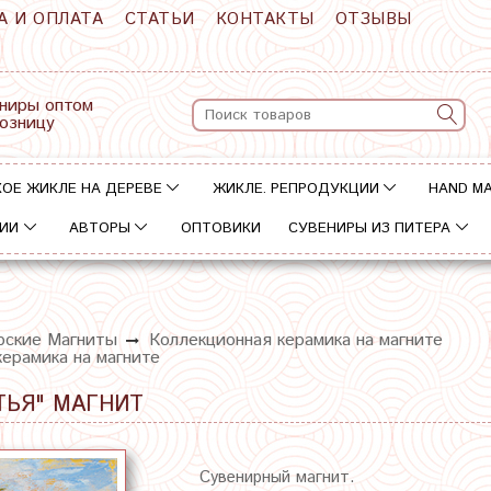
А И ОПЛАТА
СТАТЬИ
КОНТАКТЫ
ОТЗЫВЫ
ниры оптом
розницу
ОЕ ЖИКЛЕ НА ДЕРЕВЕ
ЖИКЛЕ. РЕПРОДУКЦИИ
HAND M
ИИ
АВТОРЫ
ОПТОВИКИ
СУВЕНИРЫ ИЗ ПИТЕРА
рские Магниты
Коллекционная керамика на магните
ерамика на магните
ТЬЯ" МАГНИТ
Сувенирный магнит.