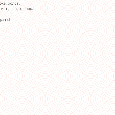
ка, холст,
ист, лён, хлопок.
ирать!