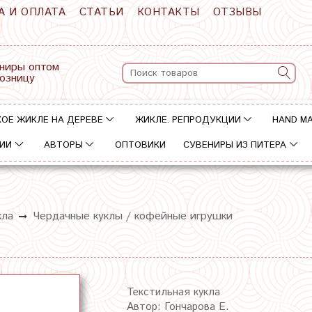
А И ОПЛАТА
СТАТЬИ
КОНТАКТЫ
ОТЗЫВЫ
ниры оптом
розницу
ОЕ ЖИКЛЕ НА ДЕРЕВЕ
ЖИКЛЕ. РЕПРОДУКЦИИ
HAND M
ИИ
АВТОРЫ
ОПТОВИКИ
СУВЕНИРЫ ИЗ ПИТЕРА
кла
Чердачные куклы / кофейные игрушки
Текстильная кукла
Автор: Гончарова Е.