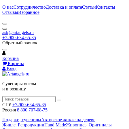
О нас
Сотрудничество
Доставка и оплата
Статьи
Контакты
Отзывы
Избранное
ask@artangels.ru
+7-900-634-65-35
Обратный звонок
Корзина
Корзина
Вход
Сувениры оптом
и в розницу
СПб
+7-900-634-65-35
Россия
8 800 707-08-75
Подарки, сувениры
Авторское жикле на дереве
Жикле. Репродукции
Hand Made
Живопись. Оригиналы