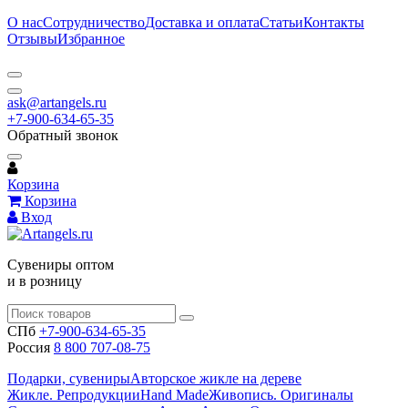
О нас
Сотрудничество
Доставка и оплата
Статьи
Контакты
Отзывы
Избранное
ask@artangels.ru
+7-900-634-65-35
Обратный звонок
Корзина
Корзина
Вход
Сувениры оптом
и в розницу
СПб
+7-900-634-65-35
Россия
8 800 707-08-75
Подарки, сувениры
Авторское жикле на дереве
Жикле. Репродукции
Hand Made
Живопись. Оригиналы