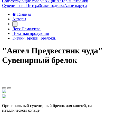
Сопутствующие товары
Акции
Авторы
Оптовики
Сувениры из Питера
Знаки зодиака
Алые паруса
Главная
Авторы
-
Леся Немоляева
Печатная продукция
Значки. Броши. Брелоки.
"Ангел Предвестник чуда"
Сувенирный брелок
Оригинальный сувенирный брелок для ключей, на
метллическом кольце.