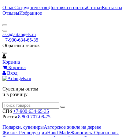
О нас
Сотрудничество
Доставка и оплата
Статьи
Контакты
Отзывы
Избранное
ask@artangels.ru
+7-900-634-65-35
Обратный звонок
Корзина
Корзина
Вход
Сувениры оптом
и в розницу
СПб
+7-900-634-65-35
Россия
8 800 707-08-75
Подарки, сувениры
Авторское жикле на дереве
Жикле. Репродукции
Hand Made
Живопись. Оригиналы