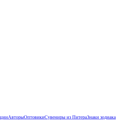
ции
Авторы
Оптовики
Сувениры из Питера
Знаки зодиака