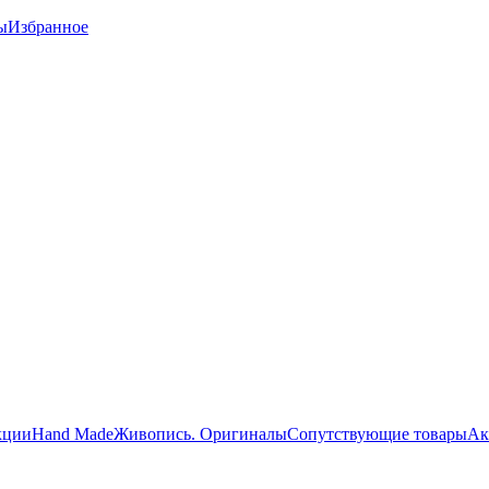
ы
Избранное
кции
Hand Made
Живопись. Оригиналы
Сопутствующие товары
Ак