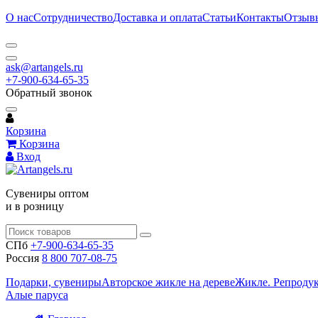
О нас
Сотрудничество
Доставка и оплата
Статьи
Контакты
Отзыв
ask@artangels.ru
+7-900-634-65-35
Обратный звонок
Корзина
Корзина
Вход
Сувениры оптом
и в розницу
СПб
+7-900-634-65-35
Россия
8 800 707-08-75
Подарки, сувениры
Авторское жикле на дереве
Жикле. Репроду
Алые паруса