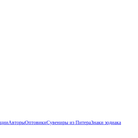
ции
Авторы
Оптовики
Сувениры из Питера
Знаки зодиака