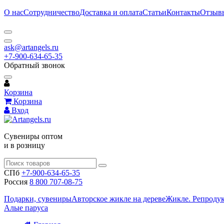
О нас
Сотрудничество
Доставка и оплата
Статьи
Контакты
Отзыв
ask@artangels.ru
+7-900-634-65-35
Обратный звонок
Корзина
Корзина
Вход
Сувениры оптом
и в розницу
СПб
+7-900-634-65-35
Россия
8 800 707-08-75
Подарки, сувениры
Авторское жикле на дереве
Жикле. Репроду
Алые паруса