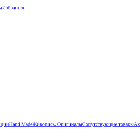
ы
Избранное
кции
Hand Made
Живопись. Оригиналы
Сопутствующие товары
Ак