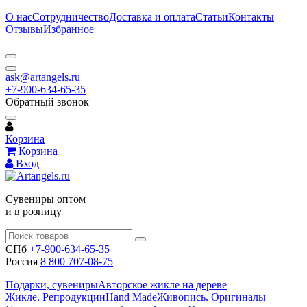
О нас
Сотрудничество
Доставка и оплата
Статьи
Контакты
Отзывы
Избранное
ask@artangels.ru
+7-900-634-65-35
Обратный звонок
Корзина
Корзина
Вход
Сувениры оптом
и в розницу
СПб
+7-900-634-65-35
Россия
8 800 707-08-75
Подарки, сувениры
Авторское жикле на дереве
Жикле. Репродукции
Hand Made
Живопись. Оригиналы