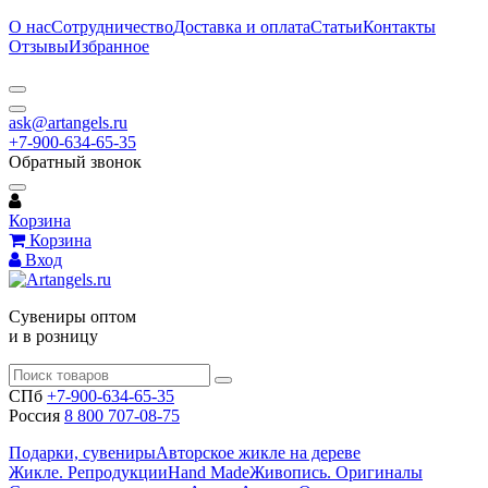
О нас
Сотрудничество
Доставка и оплата
Статьи
Контакты
Отзывы
Избранное
ask@artangels.ru
+7-900-634-65-35
Обратный звонок
Корзина
Корзина
Вход
Сувениры оптом
и в розницу
СПб
+7-900-634-65-35
Россия
8 800 707-08-75
Подарки, сувениры
Авторское жикле на дереве
Жикле. Репродукции
Hand Made
Живопись. Оригиналы