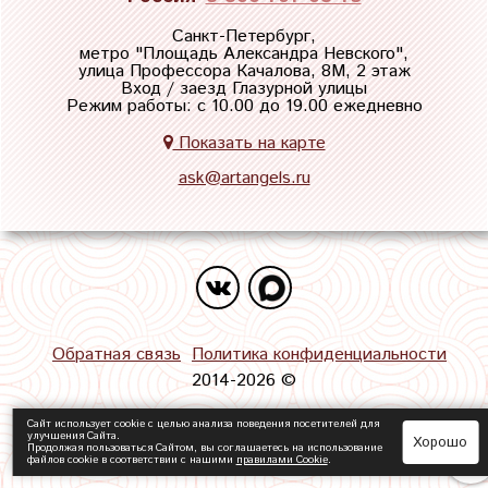
Санкт-Петербург,
метро "
Площадь Александра Невского
",
улица Профессора Качалова, 8М, 2 этаж
Вход / заезд Глазурной улицы
Режим работы: с 10.00 до 19.00 ежедневно
Показать на карте
ask@artangels.ru
Обратная связь
Политика конфиденциальности
2014-2026 ©
Сайт использует cookie с целью анализа поведения посетителей для
улучшения Сайта.
Хорошо
Продолжая пользоваться Сайтом, вы соглашаетесь на использование
файлов cookie в соответствии с нашими
правилами Сookie
.