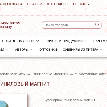
А И ОПЛАТА
СТАТЬИ
КОНТАКТЫ
ОТЗЫВЫ
ниры оптом
розницу
ОЕ ЖИКЛЕ НА ДЕРЕВЕ
ЖИКЛЕ. РЕПРОДУКЦИИ
HAND M
ИИ
АВТОРЫ
ОПТОВИКИ
СУВЕНИРЫ ИЗ ПИТЕРА
рские Магниты
Виниловые магниты
"Счастливые анге
 ВИНИЛОВЫЙ МАГНИТ
Сувенирный виниловый магнит.