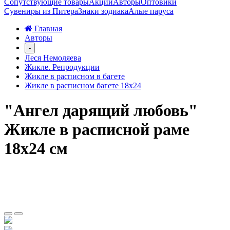
Сопутствующие товары
Акции
Авторы
Оптовики
Сувениры из Питера
Знаки зодиака
Алые паруса
Главная
Авторы
-
Леся Немоляева
Жикле. Репродукции
Жикле в расписном в багете
Жикле в расписном багете 18х24
"Ангел дарящий любовь"
Жикле в расписной раме
18х24 см