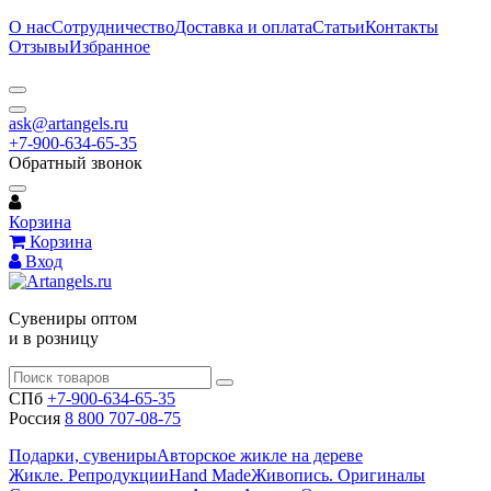
О нас
Сотрудничество
Доставка и оплата
Статьи
Контакты
Отзывы
Избранное
ask@artangels.ru
+7-900-634-65-35
Обратный звонок
Корзина
Корзина
Вход
Сувениры оптом
и в розницу
СПб
+7-900-634-65-35
Россия
8 800 707-08-75
Подарки, сувениры
Авторское жикле на дереве
Жикле. Репродукции
Hand Made
Живопись. Оригиналы