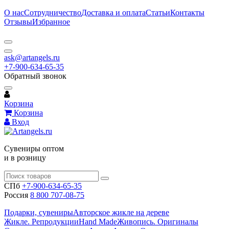
О нас
Сотрудничество
Доставка и оплата
Статьи
Контакты
Отзывы
Избранное
ask@artangels.ru
+7-900-634-65-35
Обратный звонок
Корзина
Корзина
Вход
Сувениры оптом
и в розницу
СПб
+7-900-634-65-35
Россия
8 800 707-08-75
Подарки, сувениры
Авторское жикле на дереве
Жикле. Репродукции
Hand Made
Живопись. Оригиналы