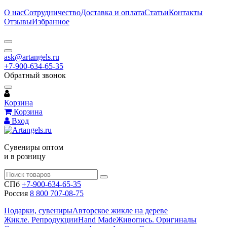
О нас
Сотрудничество
Доставка и оплата
Статьи
Контакты
Отзывы
Избранное
ask@artangels.ru
+7-900-634-65-35
Обратный звонок
Корзина
Корзина
Вход
Сувениры оптом
и в розницу
СПб
+7-900-634-65-35
Россия
8 800 707-08-75
Подарки, сувениры
Авторское жикле на дереве
Жикле. Репродукции
Hand Made
Живопись. Оригиналы