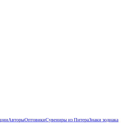
ции
Авторы
Оптовики
Сувениры из Питера
Знаки зодиака