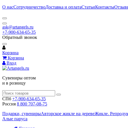
О нас
Сотрудничество
Доставка и оплата
Статьи
Контакты
Отзыв
ask@artangels.ru
+7-900-634-65-35
Обратный звонок
Корзина
Корзина
Вход
Сувениры оптом
и в розницу
СПб
+7-900-634-65-35
Россия
8 800 707-08-75
Подарки, сувениры
Авторское жикле на дереве
Жикле. Репроду
Алые паруса