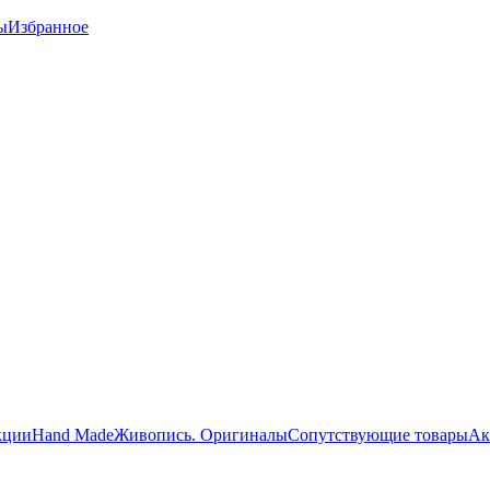
ы
Избранное
кции
Hand Made
Живопись. Оригиналы
Сопутствующие товары
Ак