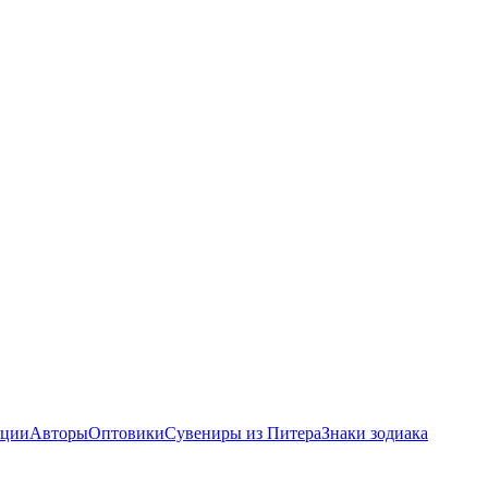
ции
Авторы
Оптовики
Сувениры из Питера
Знаки зодиака