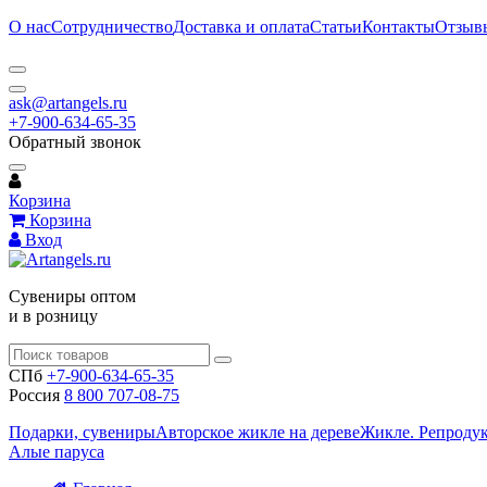
О нас
Сотрудничество
Доставка и оплата
Статьи
Контакты
Отзыв
ask@artangels.ru
+7-900-634-65-35
Обратный звонок
Корзина
Корзина
Вход
Сувениры оптом
и в розницу
СПб
+7-900-634-65-35
Россия
8 800 707-08-75
Подарки, сувениры
Авторское жикле на дереве
Жикле. Репроду
Алые паруса