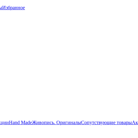
ы
Избранное
кции
Hand Made
Живопись. Оригиналы
Сопутствующие товары
Ак