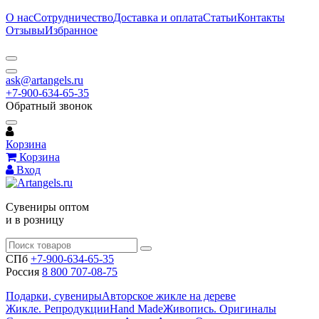
О нас
Сотрудничество
Доставка и оплата
Статьи
Контакты
Отзывы
Избранное
ask@artangels.ru
+7-900-634-65-35
Обратный звонок
Корзина
Корзина
Вход
Сувениры оптом
и в розницу
СПб
+7-900-634-65-35
Россия
8 800 707-08-75
Подарки, сувениры
Авторское жикле на дереве
Жикле. Репродукции
Hand Made
Живопись. Оригиналы