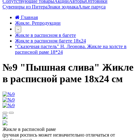
Сопутствующие товары
Акции
Авторы
Оптовики
Сувениры из Питера
Знаки зодиака
Алые паруса
Главная
Жикле. Репродукции
-
Жикле в расписном в багете
Жикле в расписном багете 18х24
"Сказочная пастель" Н. Леонова. Жикле на холсте в
расписной раме 18*24
№9 "Пышная слива" Жикле
в расписной раме 18х24 см
Жикле в расписной раме
(ручная роспись может незначительно отличаться от