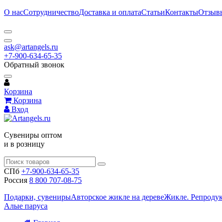
О нас
Сотрудничество
Доставка и оплата
Статьи
Контакты
Отзыв
ask@artangels.ru
+7-900-634-65-35
Обратный звонок
Корзина
Корзина
Вход
Сувениры оптом
и в розницу
СПб
+7-900-634-65-35
Россия
8 800 707-08-75
Подарки, сувениры
Авторское жикле на дереве
Жикле. Репроду
Алые паруса