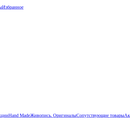
ы
Избранное
кции
Hand Made
Живопись. Оригиналы
Сопутствующие товары
Ак