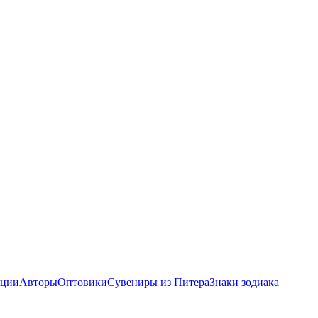
ции
Авторы
Оптовики
Сувениры из Питера
Знаки зодиака