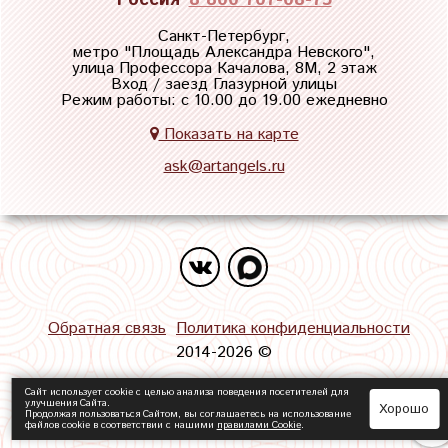
Санкт-Петербург,
метро "
Площадь Александра Невского
",
улица Профессора Качалова, 8М, 2 этаж
Вход / заезд Глазурной улицы
Режим работы: с 10.00 до 19.00 ежедневно
Показать на карте
ask@artangels.ru
Обратная связь
Политика конфиденциальности
2014-2026 ©
Сайт использует cookie с целью анализа поведения посетителей для
улучшения Сайта.
Хорошо
Продолжая пользоваться Сайтом, вы соглашаетесь на использование
файлов cookie в соответствии с нашими
правилами Сookie
.