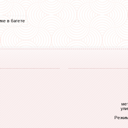
ике в багете
ме
ули
Режим