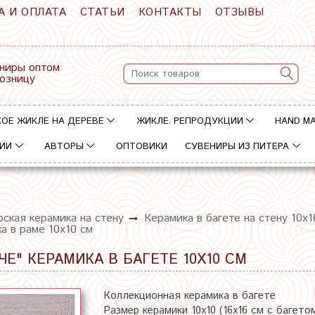
А И ОПЛАТА
СТАТЬИ
КОНТАКТЫ
ОТЗЫВЫ
ниры оптом
розницу
ОЕ ЖИКЛЕ НА ДЕРЕВЕ
ЖИКЛЕ. РЕПРОДУКЦИИ
HAND M
ИИ
АВТОРЫ
ОПТОВИКИ
СУВЕНИРЫ ИЗ ПИТЕРА
ская керамика на стену
Керамика в багете на стену 10х1
а в раме 10х10 см
Е" КЕРАМИКА В БАГЕТЕ 10Х10 СМ
Коллекционная керамика в багете
Размер керамики 10х10 (16х16 см с багето