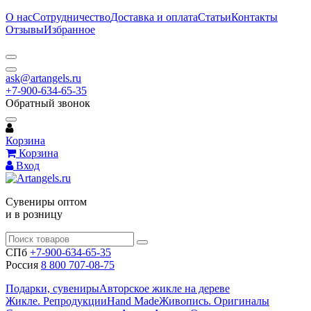
О нас
Сотрудничество
Доставка и оплата
Статьи
Контакты
Отзывы
Избранное
ask@artangels.ru
+7-900-634-65-35
Обратный звонок
Корзина
Корзина
Вход
Сувениры оптом
и в розницу
СПб
+7-900-634-65-35
Россия
8 800 707-08-75
Подарки, сувениры
Авторское жикле на дереве
Жикле. Репродукции
Hand Made
Живопись. Оригиналы