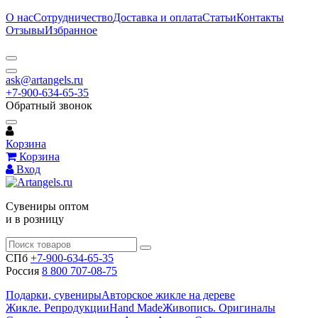
О нас
Сотрудничество
Доставка и оплата
Статьи
Контакты
Отзывы
Избранное
ask@artangels.ru
+7-900-634-65-35
Обратный звонок
Корзина
Корзина
Вход
Сувениры оптом
и в розницу
СПб
+7-900-634-65-35
Россия
8 800 707-08-75
Подарки, сувениры
Авторское жикле на дереве
Жикле. Репродукции
Hand Made
Живопись. Оригиналы