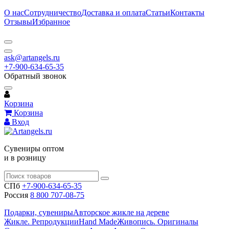
О нас
Сотрудничество
Доставка и оплата
Статьи
Контакты
Отзывы
Избранное
ask@artangels.ru
+7-900-634-65-35
Обратный звонок
Корзина
Корзина
Вход
Сувениры оптом
и в розницу
СПб
+7-900-634-65-35
Россия
8 800 707-08-75
Подарки, сувениры
Авторское жикле на дереве
Жикле. Репродукции
Hand Made
Живопись. Оригиналы