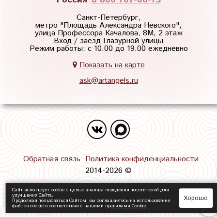
Санкт-Петербург,
метро "
Площадь Александра Невского
",
улица Профессора Качалова, 8М, 2 этаж
Вход / заезд Глазурной улицы
Режим работы: с 10.00 до 19.00 ежедневно
Показать на карте
ask@artangels.ru
Обратная связь
Политика конфиденциальности
2014-2026 ©
Сайт использует cookie с целью анализа поведения посетителей для
улучшения Сайта.
Хорошо
Продолжая пользоваться Сайтом, вы соглашаетесь на использование
файлов cookie в соответствии с нашими
правилами Сookie
.