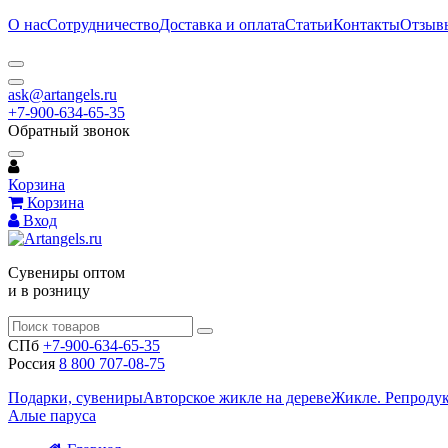
О нас
Сотрудничество
Доставка и оплата
Статьи
Контакты
Отзыв
ask@artangels.ru
+7-900-634-65-35
Обратный звонок
Корзина
Корзина
Вход
Сувениры оптом
и в розницу
СПб
+7-900-634-65-35
Россия
8 800 707-08-75
Подарки, сувениры
Авторское жикле на дереве
Жикле. Репроду
Алые паруса