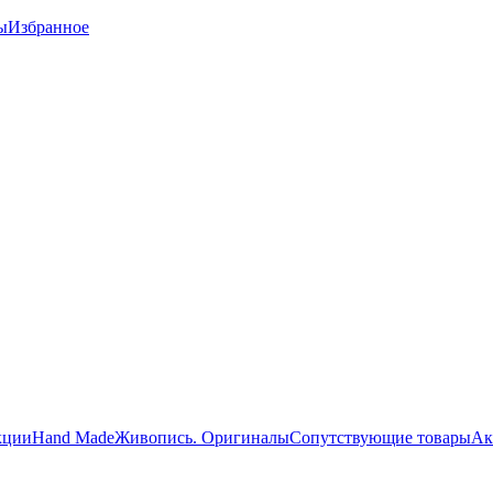
ы
Избранное
кции
Hand Made
Живопись. Оригиналы
Сопутствующие товары
Ак