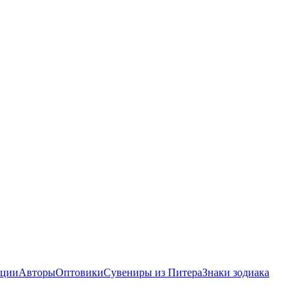
ции
Авторы
Оптовики
Сувениры из Питера
Знаки зодиака