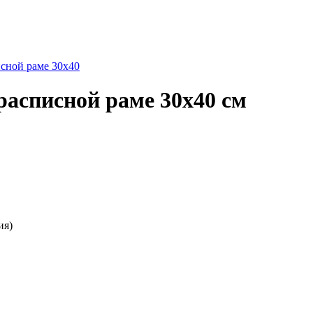
исной раме 30х40
асписной раме 30х40 см
ия)