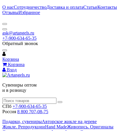
О нас
Сотрудничество
Доставка и оплата
Статьи
Контакты
Отзывы
Избранное
ask@artangels.ru
+7-900-634-65-35
Обратный звонок
Корзина
Корзина
Вход
Сувениры оптом
и в розницу
СПб
+7-900-634-65-35
Россия
8 800 707-08-75
Подарки, сувениры
Авторское жикле на дереве
Жикле. Репродукции
Hand Made
Живопись. Оригиналы