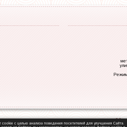
ме
ули
Режим
Обра
т cookie с целью анализа поведения посетителей для улучшения Сайта.