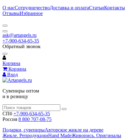
О нас
Сотрудничество
Доставка и оплата
Статьи
Контакты
Отзывы
Избранное
ask@artangels.ru
+7-900-634-65-35
Обратный звонок
Корзина
Корзина
Вход
Сувениры оптом
и в розницу
СПб
+7-900-634-65-35
Россия
8 800 707-08-75
Подарки, сувениры
Авторское жикле на дереве
Жикле. Репродукции
Hand Made
Живопись. Оригиналы