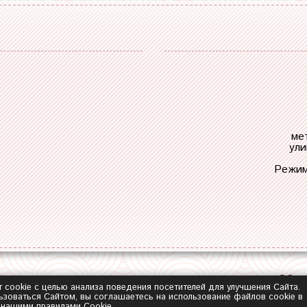
ме
ули
Режим
Обра
т cookie с целью анализа поведения посетителей для улучшения Сайта.
зоваться Сайтом, вы соглашаетесь на использование файлов cookie в
с нашими
правилами Сookie
.