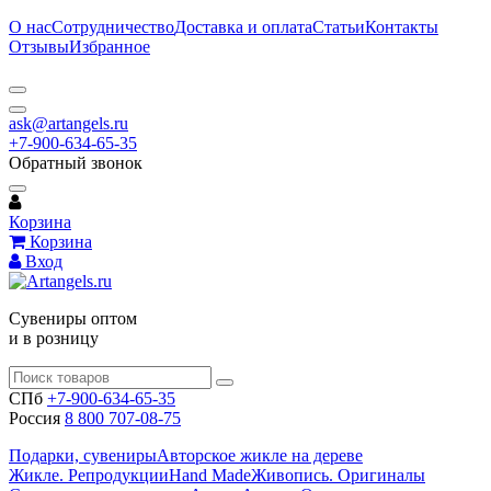
О нас
Сотрудничество
Доставка и оплата
Статьи
Контакты
Отзывы
Избранное
ask@artangels.ru
+7-900-634-65-35
Обратный звонок
Корзина
Корзина
Вход
Сувениры оптом
и в розницу
СПб
+7-900-634-65-35
Россия
8 800 707-08-75
Подарки, сувениры
Авторское жикле на дереве
Жикле. Репродукции
Hand Made
Живопись. Оригиналы