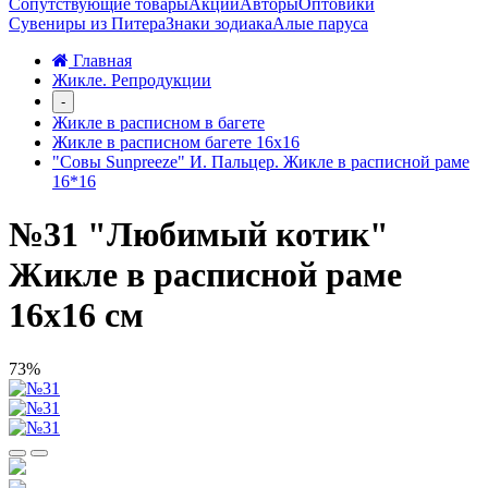
Сопутствующие товары
Акции
Авторы
Оптовики
Сувениры из Питера
Знаки зодиака
Алые паруса
Главная
Жикле. Репродукции
-
Жикле в расписном в багете
Жикле в расписном багете 16х16
"Совы Sunpreeze" И. Пальцер. Жикле в расписной раме
16*16
№31 "Любимый котик"
Жикле в расписной раме
16х16 см
73%