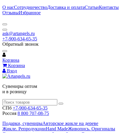
О нас
Сотрудничество
Доставка и оплата
Статьи
Контакты
Отзывы
Избранное
ask@artangels.ru
+7-900-634-65-35
Обратный звонок
Корзина
Корзина
Вход
Сувениры оптом
и в розницу
СПб
+7-900-634-65-35
Россия
8 800 707-08-75
Подарки, сувениры
Авторское жикле на дереве
Жикле. Репродукции
Hand Made
Живопись. Оригиналы