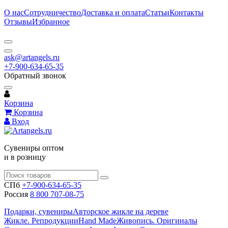
О нас
Сотрудничество
Доставка и оплата
Статьи
Контакты
Отзывы
Избранное
ask@artangels.ru
+7-900-634-65-35
Обратный звонок
Корзина
Корзина
Вход
Сувениры оптом
и в розницу
СПб
+7-900-634-65-35
Россия
8 800 707-08-75
Подарки, сувениры
Авторское жикле на дереве
Жикле. Репродукции
Hand Made
Живопись. Оригиналы