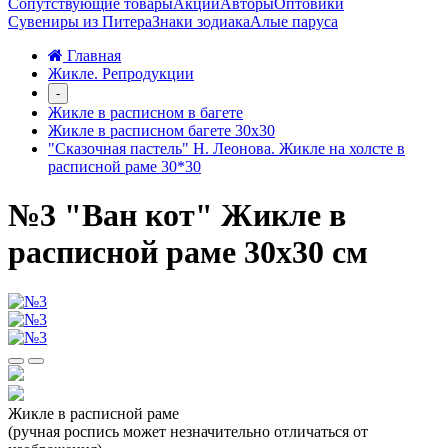
Сопутствующие товары
Акции
Авторы
Оптовики
Сувениры из Питера
Знаки зодиака
Алые паруса
Главная
Жикле. Репродукции
-
Жикле в расписном в багете
Жикле в расписном багете 30х30
"Сказочная пастель" Н. Леонова. Жикле на холсте в
расписной раме 30*30
№3 "Ван кот" Жикле в
расписной раме 30х30 см
Жикле в расписной раме
(ручная роспись может незначительно отличаться от