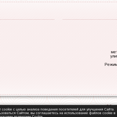
ме
ули
Режим
Обра
т cookie с целью анализа поведения посетителей для улучшения Сайта.
зоваться Сайтом, вы соглашаетесь на использование файлов cookie в
с нашими
правилами Сookie
.