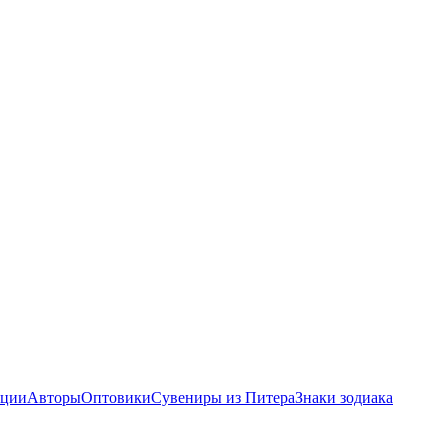
ции
Авторы
Оптовики
Сувениры из Питера
Знаки зодиака