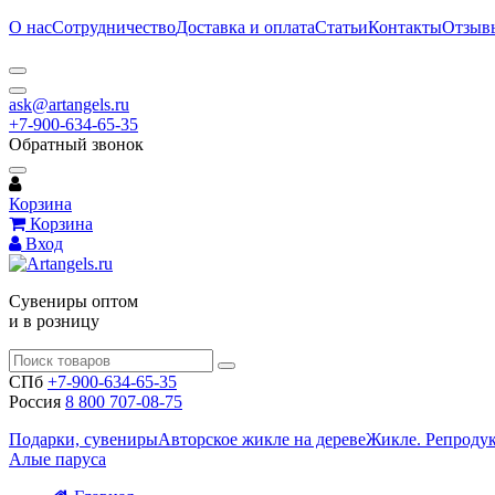
О нас
Сотрудничество
Доставка и оплата
Статьи
Контакты
Отзыв
ask@artangels.ru
+7-900-634-65-35
Обратный звонок
Корзина
Корзина
Вход
Сувениры оптом
и в розницу
СПб
+7-900-634-65-35
Россия
8 800 707-08-75
Подарки, сувениры
Авторское жикле на дереве
Жикле. Репроду
Алые паруса