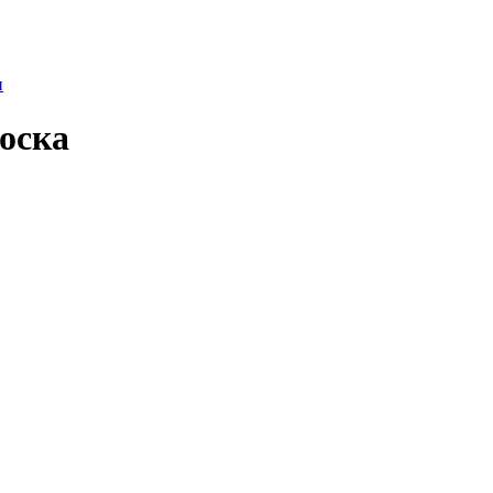
и
оска