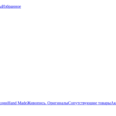
ы
Избранное
кции
Hand Made
Живопись. Оригиналы
Сопутствующие товары
Ак