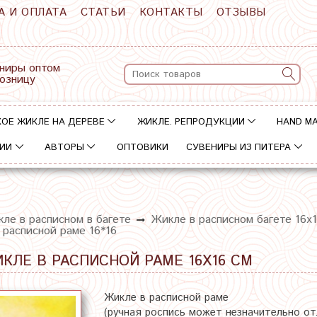
А И ОПЛАТА
СТАТЬИ
КОНТАКТЫ
ОТЗЫВЫ
ниры оптом
розницу
ОЕ ЖИКЛЕ НА ДЕРЕВЕ
ЖИКЛЕ. РЕПРОДУКЦИИ
HAND M
ИИ
АВТОРЫ
ОПТОВИКИ
СУВЕНИРЫ ИЗ ПИТЕРА
ле в расписном в багете
Жикле в расписном багете 16х
 расписной раме 16*16
КЛЕ В РАСПИСНОЙ РАМЕ 16Х16 СМ
Жикле в расписной раме
(ручная роспись может незначительно о