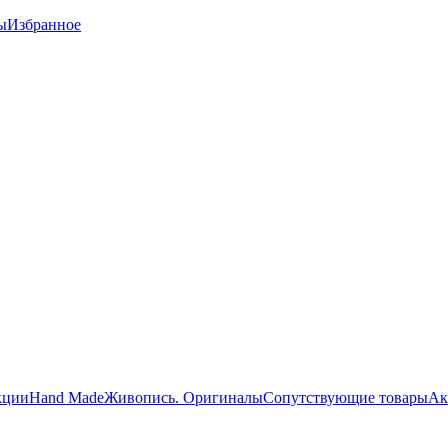
ы
Избранное
кции
Hand Made
Живопись. Оригиналы
Сопутствующие товары
Ак