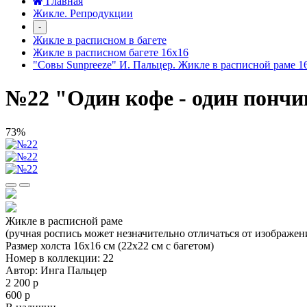
Главная
Жикле. Репродукции
-
Жикле в расписном в багете
Жикле в расписном багете 16х16
"Совы Sunpreeze" И. Пальцер. Жикле в расписной раме 1
№22 "Один кофе - один пончи
73%
Жикле в расписной раме
(ручная роспись может незначительно отличаться от изображен
Размер холста 16х16 см (22х22 см с багетом)
Номер в коллекции: 22
Автор: Инга Пальцер
2 200 р
600 р