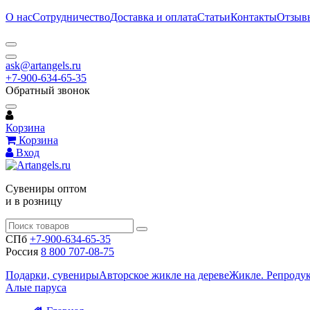
О нас
Сотрудничество
Доставка и оплата
Статьи
Контакты
Отзыв
ask@artangels.ru
+7-900-634-65-35
Обратный звонок
Корзина
Корзина
Вход
Сувениры оптом
и в розницу
СПб
+7-900-634-65-35
Россия
8 800 707-08-75
Подарки, сувениры
Авторское жикле на дереве
Жикле. Репроду
Алые паруса