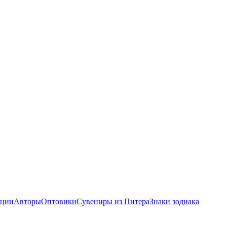
ции
Авторы
Оптовики
Сувениры из Питера
Знаки зодиака