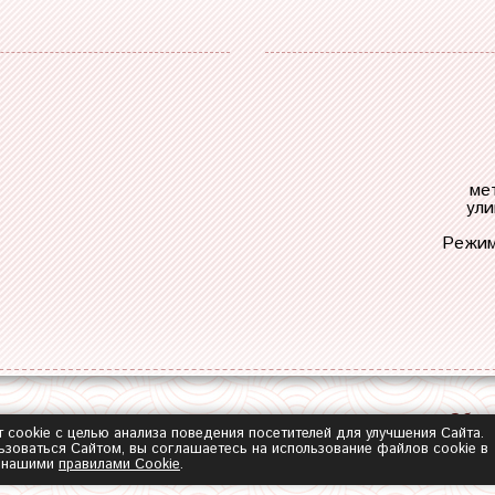
ме
ули
Режим
Обра
т cookie с целью анализа поведения посетителей для улучшения Сайта.
зоваться Сайтом, вы соглашаетесь на использование файлов cookie в
с нашими
правилами Сookie
.
2014-2026 ©