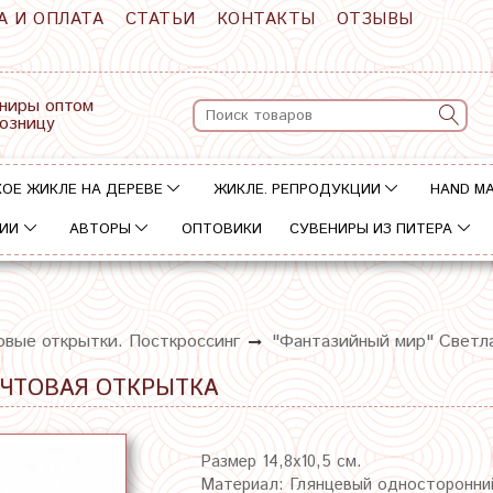
А И ОПЛАТА
СТАТЬИ
КОНТАКТЫ
ОТЗЫВЫ
ниры оптом
розницу
ОЕ ЖИКЛЕ НА ДЕРЕВЕ
ЖИКЛЕ. РЕПРОДУКЦИИ
HAND M
ИИ
АВТОРЫ
ОПТОВИКИ
СУВЕНИРЫ ИЗ ПИТЕРА
овые открытки. Посткроссинг
"Фантазийный мир" Светл
ОЧТОВАЯ ОТКРЫТКА
Размер 14,8х10,5 см.
Материал: Глянцевый односторонни