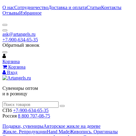
О нас
Сотрудничество
Доставка и оплата
Статьи
Контакты
Отзывы
Избранное
ask@artangels.ru
+7-900-634-65-35
Обратный звонок
Корзина
Корзина
Вход
Сувениры оптом
и в розницу
СПб
+7-900-634-65-35
Россия
8 800 707-08-75
Подарки, сувениры
Авторское жикле на дереве
Жикле. Репродукции
Hand Made
Живопись. Оригиналы