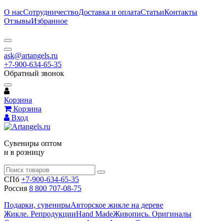
О нас
Сотрудничество
Доставка и оплата
Статьи
Контакты
Отзывы
Избранное
ask@artangels.ru
+7-900-634-65-35
Обратный звонок
Корзина
Корзина
Вход
Сувениры оптом
и в розницу
СПб
+7-900-634-65-35
Россия
8 800 707-08-75
Подарки, сувениры
Авторское жикле на дереве
Жикле. Репродукции
Hand Made
Живопись. Оригиналы