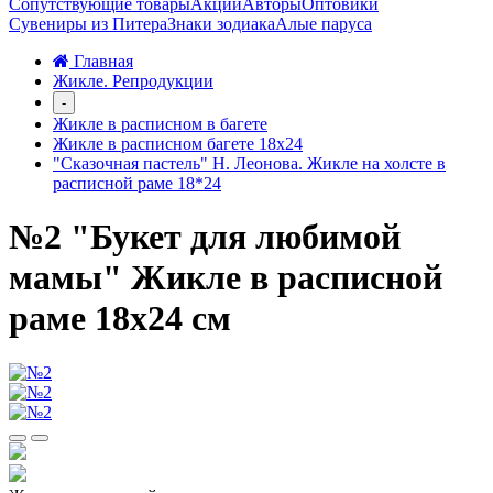
Сопутствующие товары
Акции
Авторы
Оптовики
Сувениры из Питера
Знаки зодиака
Алые паруса
Главная
Жикле. Репродукции
-
Жикле в расписном в багете
Жикле в расписном багете 18х24
"Сказочная пастель" Н. Леонова. Жикле на холсте в
расписной раме 18*24
№2 "Букет для любимой
мамы" Жикле в расписной
раме 18х24 см