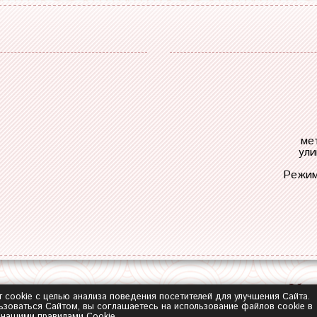
ме
ули
Режим
Обра
т cookie с целью анализа поведения посетителей для улучшения Сайта.
зоваться Сайтом, вы соглашаетесь на использование файлов cookie в
с нашими
правилами Сookie
.