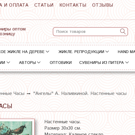
А И ОПЛАТА
СТАТЬИ
КОНТАКТЫ
ОТЗЫВЫ
ниры оптом
розницу
ОЕ ЖИКЛЕ НА ДЕРЕВЕ
ЖИКЛЕ. РЕПРОДУКЦИИ
HAND M
ИИ
АВТОРЫ
ОПТОВИКИ
СУВЕНИРЫ ИЗ ПИТЕРА
енные Часы
"Ангелы" А. Наливкиной. Настенные часы
ЧАСЫ
Настенные часы.
Размер 30х30 см.
Материал: Каленое стекло