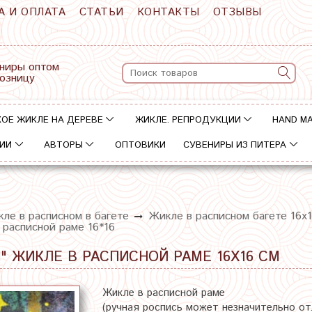
А И ОПЛАТА
СТАТЬИ
КОНТАКТЫ
ОТЗЫВЫ
ниры оптом
розницу
ОЕ ЖИКЛЕ НА ДЕРЕВЕ
ЖИКЛЕ. РЕПРОДУКЦИИ
HAND M
ИИ
АВТОРЫ
ОПТОВИКИ
СУВЕНИРЫ ИЗ ПИТЕРА
ле в расписном в багете
Жикле в расписном багете 16х
 расписной раме 16*16
" ЖИКЛЕ В РАСПИСНОЙ РАМЕ 16Х16 СМ
Жикле в расписной раме
(ручная роспись может незначительно о