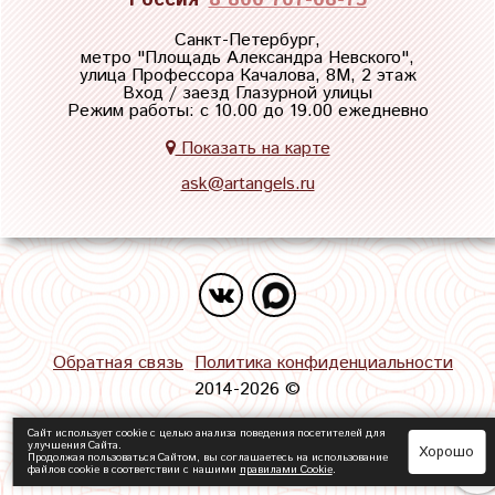
Санкт-Петербург,
метро "
Площадь Александра Невского
",
улица Профессора Качалова, 8М, 2 этаж
Вход / заезд Глазурной улицы
Режим работы: с 10.00 до 19.00 ежедневно
Показать на карте
ask@artangels.ru
Обратная связь
Политика конфиденциальности
2014-2026 ©
Сайт использует cookie с целью анализа поведения посетителей для
улучшения Сайта.
Хорошо
Продолжая пользоваться Сайтом, вы соглашаетесь на использование
файлов cookie в соответствии с нашими
правилами Сookie
.