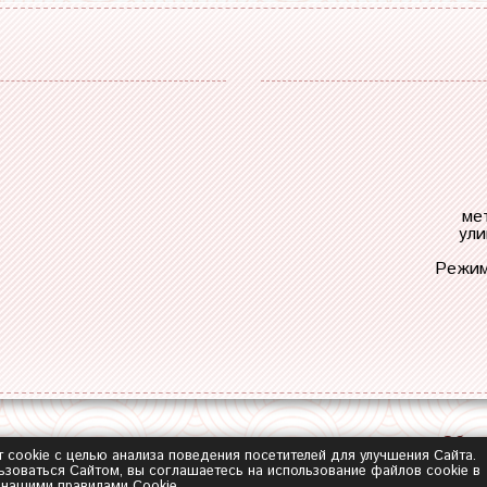
ме
ули
Режим
Обра
т cookie с целью анализа поведения посетителей для улучшения Сайта.
зоваться Сайтом, вы соглашаетесь на использование файлов cookie в
с нашими
правилами Сookie
.