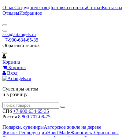
О нас
Сотрудничество
Доставка и оплата
Статьи
Контакты
Отзывы
Избранное
ask@artangels.ru
+7-900-634-65-35
Обратный звонок
Корзина
Корзина
Вход
Сувениры оптом
и в розницу
СПб
+7-900-634-65-35
Россия
8 800 707-08-75
Подарки, сувениры
Авторское жикле на дереве
Жикле. Репродукции
Hand Made
Живопись. Оригиналы