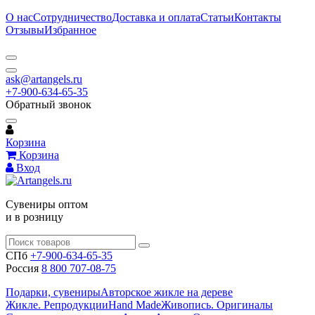
О нас
Сотрудничество
Доставка и оплата
Статьи
Контакты
Отзывы
Избранное
ask@artangels.ru
+7-900-634-65-35
Обратный звонок
Корзина
Корзина
Вход
Сувениры оптом
и в розницу
СПб
+7-900-634-65-35
Россия
8 800 707-08-75
Подарки, сувениры
Авторское жикле на дереве
Жикле. Репродукции
Hand Made
Живопись. Оригиналы