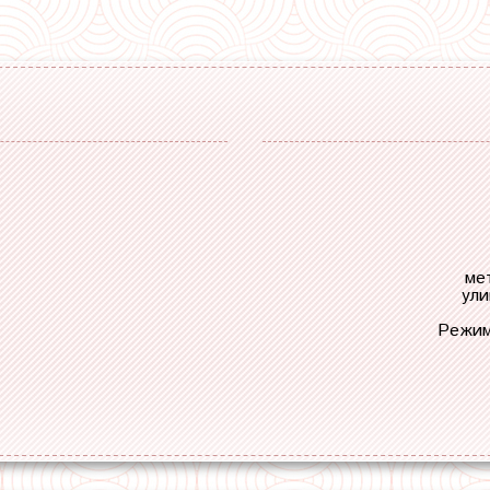
ме
ули
Режим