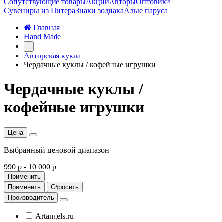
Сопутствующие товары
Акции
Авторы
Оптовики
Сувениры из Питера
Знаки зодиака
Алые паруса
Главная
Hand Made
-
Авторская кукла
Чердачные куклы / кофейные игрушки
Чердачные куклы /
кофейные игрушки
Цена
Выбранный ценовой диапазон
990 р
-
10 000 р
Применить
Применить
Сбросить
Производитель
Artangels.ru