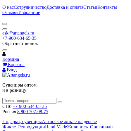
О нас
Сотрудничество
Доставка и оплата
Статьи
Контакты
Отзывы
Избранное
ask@artangels.ru
+7-900-634-65-35
Обратный звонок
Корзина
Корзина
Вход
Сувениры оптом
и в розницу
СПб
+7-900-634-65-35
Россия
8 800 707-08-75
Подарки, сувениры
Авторское жикле на дереве
Жикле. Репродукции
Hand Made
Живопись. Оригиналы