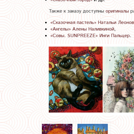
Также к заказу доступны
оригиналы
ра
«Сказочная пастель» Натальи Леоно
«Ангелы» Алены Наливкиной
,
«Совы. SUNPREEZE» Инги Пальцер
.