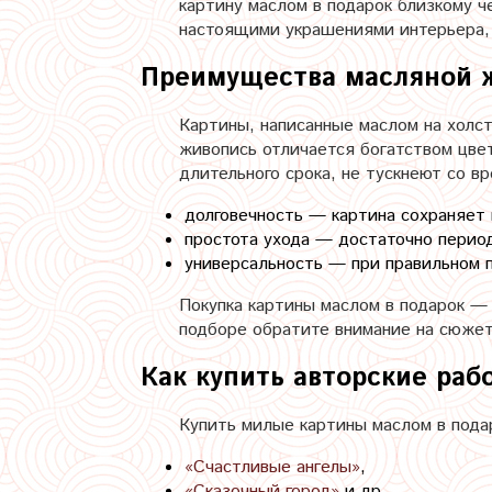
картину маслом в подарок близкому ч
настоящими украшениями интерьера, 
Преимущества масляной 
Картины, написанные маслом на холс
живопись отличается богатством цве
длительного срока, не тускнеют со 
долговечность — картина сохраняет 
простота ухода — достаточно перио
универсальность — при правильном п
Покупка картины маслом в подарок —
подборе обратите внимание на сюжет
Как купить авторские раб
Купить милые картины маслом в пода
«Счастливые ангелы»
,
«Сказочный город»
и др.