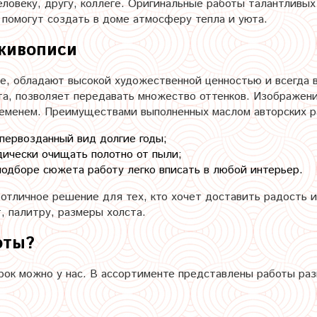
еловеку, другу, коллеге. Оригинальные работы талантливы
помогут создать в доме атмосферу тепла и уюта.
живописи
те, обладают высокой художественной ценностью и всегда
та, позволяет передавать множество оттенков. Изображен
временем. Преимуществами выполненных маслом авторских р
первозданный вид долгие годы;
дически очищать полотно от пыли;
одборе сюжета работу легко вписать в любой интерьер.
 отличное решение для тех, кто хочет доставить радость 
, палитру, размеры холста.
оты?
рок можно у нас. В ассортименте представлены работы раз