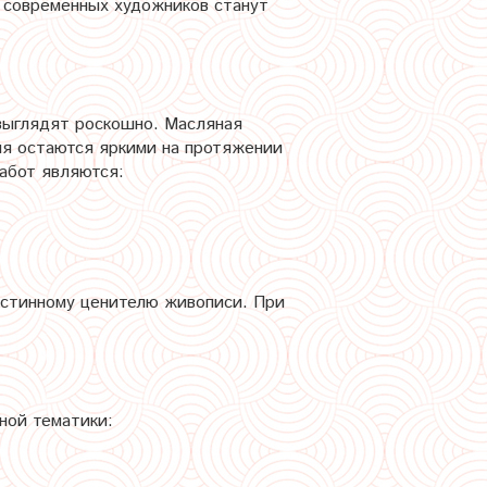
х современных художников станут
 выглядят роскошно. Масляная
ия остаются яркими на протяжении
абот являются:
истинному ценителю живописи. При
ной тематики: