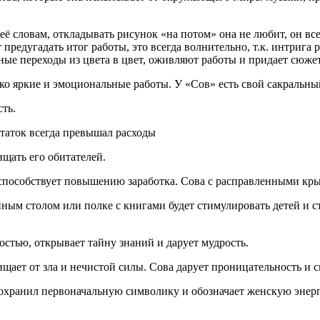
 словам, откладывать рисунок «на потом» она не любит, он все
предугадать итог работы, это всегда волнительно, т.к. интрига 
ые переходы из цвета в цвет, оживляют работы и придает сюжет
ко яркие и эмоциональные работы. У «Сов» есть свой сакральны
ть.
статок всегда превышал расходы
ищать его обитателей.
 способствует повышению заработка. Сова с расправленными кры
ным столом или полке с книгами будет стимулировать детей и с
тью, открывает тайну знаний и дарует мудрость.
ищает от зла и нечистой силы. Сова дарует проницательность и 
охранил первоначальную символику и обозначает женскую энерг