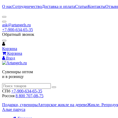
О нас
Сотрудничество
Доставка и оплата
Статьи
Контакты
Отзыв
ask@artangels.ru
+7-900-634-65-35
Обратный звонок
Корзина
Корзина
Вход
Сувениры оптом
и в розницу
СПб
+7-900-634-65-35
Россия
8 800 707-08-75
Подарки, сувениры
Авторское жикле на дереве
Жикле. Репроду
Алые паруса