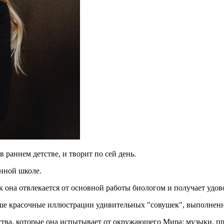
 раннем детстве, и творит по сей день.
енной школе.
ак она отвлекается от основной работы биологом и получает удов
 душе красочные иллюстрации удивительных "совушек", выполнен
тва, которые она испытывает от окружающего Мира: музыки, п