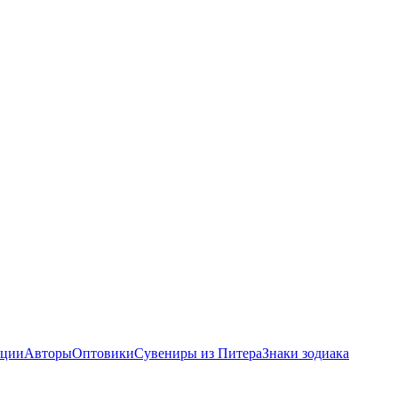
ции
Авторы
Оптовики
Сувениры из Питера
Знаки зодиака