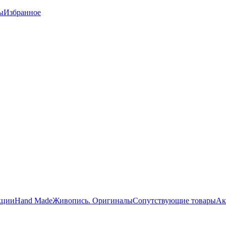
ы
Избранное
кции
Hand Made
Живопись. Оригиналы
Сопутствующие товары
Ак