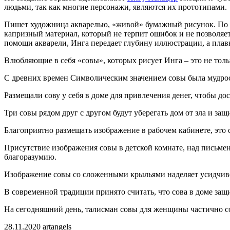
людьми, так как многие персонажи, являются их прототипами.
Пишет художница акварелью, «живой» бумажный рисунок. По её
капризный материал, который не терпит ошибок и не позволяет 
помощи акварели, Инга передает глубину иллюстрации, а плавн
Влюбляющие в себя «совы», которых рисует Инга – это не толь
С древних времен Символическим значением совы была мудрос
Размещали сову у себя в доме для привлечения денег, чтобы до
Три совы рядом друг с другом будут уберегать дом от зла и защ
Благоприятно размещать изображение в рабочем кабинете, это
Присутствие изображения совы в детской комнате, над письмен
благоразумию.
Изображение совы со сложенными крыльями наделяет усидчивос
В современной традиции принято считать, что сова в доме защ
На сегодняшний день, талисман совы для женщины частично с
28.11.2020
artangels