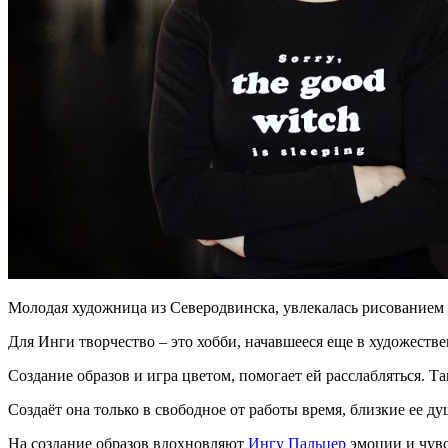
Молодая художница из Северодвинска, увлекалась рисованием в
Для Инги творчество – это хобби, начавшееся еще в художеств
Создание образов и игра цветом, помогает ей расслабляться. Т
Создаёт она только в свободное от работы время, близкие ее
На создание образов вдохновляют
Ингу Пальцер
эмоции и чувс